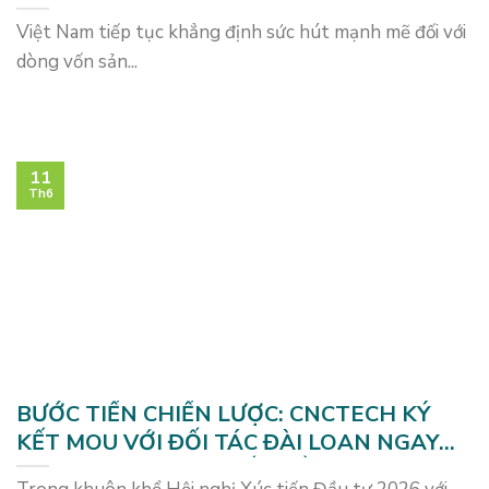
2026
Việt Nam tiếp tục khẳng định sức hút mạnh mẽ đối với
dòng vốn sản...
11
Th6
BƯỚC TIẾN CHIẾN LƯỢC: CNCTECH KÝ
KẾT MOU VỚI ĐỐI TÁC ĐÀI LOAN NGAY
TẠI HỘI NGHỊ XÚC TIẾN ĐẦU TƯ 2026