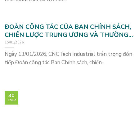
ĐOÀN CÔNG TÁC CỦA BAN CHÍNH SÁCH,
CHIẾN LƯỢC TRUNG ƯƠNG VÀ THƯỜNG
TRỰC TỈNH UỶ TỈNH PHÚ THỌ THAM
15/01/2026
QUAN & LÀM VIỆC TẠI KCN NAM BÌNH
Ngày 13/01/2026, CNCTech Industrial trân trọng đón
XUYÊN GREEN PARK
tiếp Đoàn công tác Ban Chính sách, chiến...
30
Th12