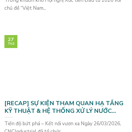
Trong khuôn khổ Hội nghị Xúc tiến Đầu tư 2026 với
chủ đề “Việt Nam...
27
Th3
[RECAP] SỰ KIỆN THAM QUAN HẠ TẦNG
KỸ THUẬT & HỆ THỐNG XỬ LÝ NƯỚC
THẢI GIAI ĐOẠN 1 – NAM BÌNH XUYÊN
Tiến độ bứt phá – Kết nối vươn xa Ngày 26/03/2026,
GREEN PARK
CNCIndustrial đã tổ chức...