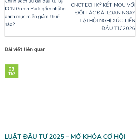
Chính sách ưu đãi đầu tư tại
CNCTECH KÝ KẾT MOU VỚI
KCN Green Park gồm những
ĐỐI TÁC ĐÀI LOAN NGAY
danh mục miễn giảm thuế
TẠI HỘI NGHỊ XÚC TIẾN
nào?
ĐẦU TƯ 2026
Bài viết liên quan
03
Th7
LUẬT ĐẦU TƯ 2025 – MỞ KHÓA CƠ HỘI