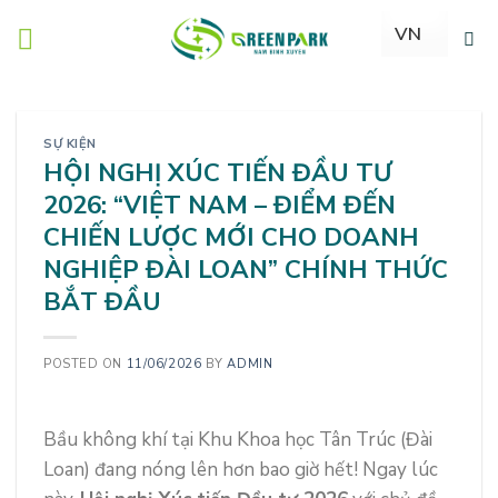
Skip
to
content
SỰ KIỆN
HỘI NGHỊ XÚC TIẾN ĐẦU TƯ
2026: “VIỆT NAM – ĐIỂM ĐẾN
CHIẾN LƯỢC MỚI CHO DOANH
NGHIỆP ĐÀI LOAN” CHÍNH THỨC
BẮT ĐẦU
POSTED ON
11/06/2026
BY
ADMIN
Bầu không khí tại Khu Khoa học Tân Trúc (Đài
Loan) đang nóng lên hơn bao giờ hết! Ngay lúc