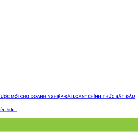
N LƯỢC MỚI CHO DOANH NGHIỆP ĐÀI LOAN” CHÍNH THỨC BẮT ĐẦU
ên hơn...