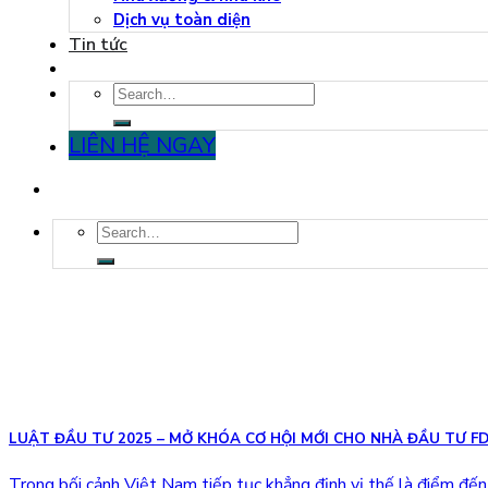
Dịch vụ toàn diện
Tin tức
LIÊN HỆ NGAY
LUẬT ĐẦU TƯ 2025 – MỞ KHÓA CƠ HỘI MỚI CHO NHÀ ĐẦU TƯ FD
Trong bối cảnh Việt Nam tiếp tục khẳng định vị thế là điểm đến c