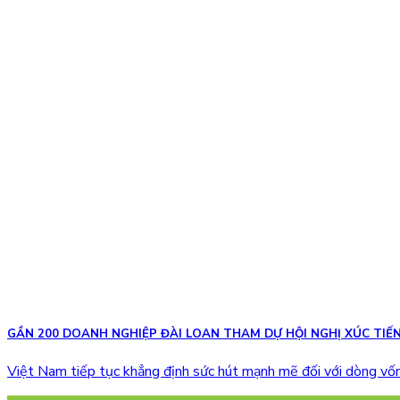
GẦN 200 DOANH NGHIỆP ĐÀI LOAN THAM DỰ HỘI NGHỊ XÚC TIẾN
Việt Nam tiếp tục khẳng định sức hút mạnh mẽ đối với dòng vốn 