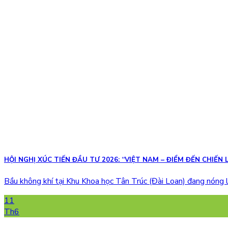
HỘI NGHỊ XÚC TIẾN ĐẦU TƯ 2026: “VIỆT NAM – ĐIỂM ĐẾN CHIẾ
Bầu không khí tại Khu Khoa học Tân Trúc (Đài Loan) đang nóng l
11
Th6