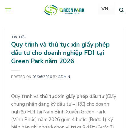
Skip
to
content
TIN TỨC
Quy trình và thủ tục xin giấy phép
đầu tư cho doanh nghiệp FDI tại
Green Park năm 2026
POSTED ON
08/06/2026
BY
ADMIN
Quy trình và
thủ tục xin giấy phép đầu tư
(Giấy
chứng nhận đăng ký đầu tư – IRC) cho doanh
nghiệp FDI tại Nam Bình Xuyên Green Park
(Vĩnh Phúc) năm 2026 gồm 4 bước: (Bước 1) Ký
biên bản ghi nhớ và chọn vị trí quỹ đất; (Bước 2)