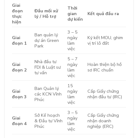
Giai
Thời
đoạn
Đầu mối xử
gian
Kết quả đầu ra
thực
lý / Hỗ trợ
dự kiến
hiện
3 – 5
Ban quản lý
Giai
ngày
Ký kết MOU, ghim
dự án Green
đoạn 1
làm
vị trí lô đất
Park
việc
5 – 7
Nhà đầu tư
Giai
ngày
Hoàn thiện bộ hồ
FDI & Luật sư
đoạn 2
làm
sơ IRC chuẩn
tư vấn
việc
15
Ban Quản lý
Giai
ngày
Cấp Giấy chứng
các KCN Vĩnh
đoạn 3
làm
nhận đầu tư (IRC)
Phúc
việc
3 – 5
Sở Kế hoạch
Cấp Giấy chứng
Giai
ngày
& Đầu tư Vĩnh
nhận doanh
đoạn 4
làm
Phúc
nghiệp (ERC)
việc