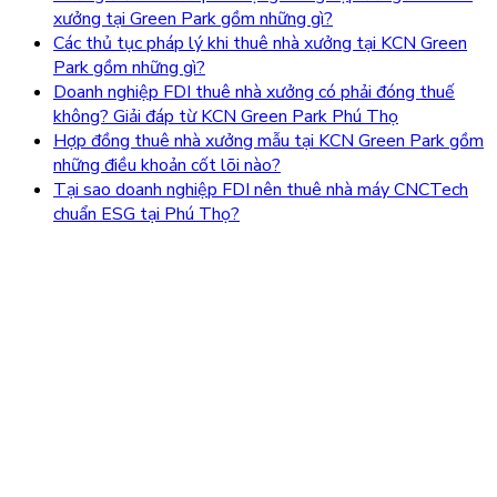
xưởng tại Green Park gồm những gì?
Các thủ tục pháp lý khi thuê nhà xưởng tại KCN Green
Park gồm những gì?
Doanh nghiệp FDI thuê nhà xưởng có phải đóng thuế
không? Giải đáp từ KCN Green Park Phú Thọ
Hợp đồng thuê nhà xưởng mẫu tại KCN Green Park gồm
những điều khoản cốt lõi nào?
Tại sao doanh nghiệp FDI nên thuê nhà máy CNCTech
chuẩn ESG tại Phú Thọ?
Trụ sở CNCIndustrial :
Lô F1-2-3, KCN Thăng Long IP, xã
Bình Nguyên, tỉnh Phú Thọ