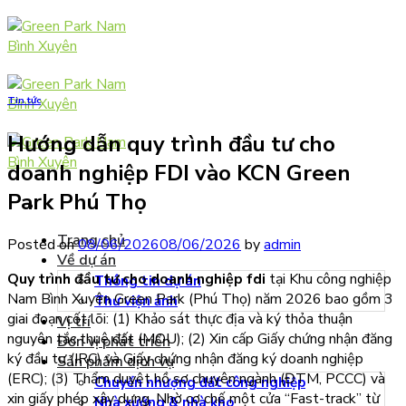
Skip
to
content
Tin tức
Hướng dẫn quy trình đầu tư cho
doanh nghiệp FDI vào KCN Green
Park Phú Thọ
Trang chủ
Posted on
08/06/2026
08/06/2026
by
admin
Về dự án
Quy trình đầu tư cho doanh nghiệp fdi
tại Khu công nghiệp
Thông tin dự án
Nam Bình Xuyên Green Park (Phú Thọ) năm 2026 bao gồm 3
Thư viện ảnh
giai đoạn cốt lõi: (1) Khảo sát thực địa và ký thỏa thuận
Vị trí
nguyên tắc thuê đất (MOU); (2) Xin cấp Giấy chứng nhận đăng
Đơn vị phát triển
ký đầu tư (IRC) và Giấy chứng nhận đăng ký doanh nghiệp
Sản phẩm dịch vụ
(ERC); (3) Thẩm duyệt hồ sơ chuyên ngành (ĐTM, PCCC) và
Chuyển nhượng đất công nghiệp
xin giấy phép xây dựng. Nhờ cơ chế một cửa “Fast-track” từ
Nhà xưởng & nhà kho