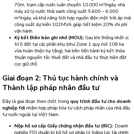
70m, trạm cấp nước luân chuyển 10.000 m³/ngày, nhà
máy xử lý nước thải xanh công suất 5.600 – 6.000
m³/ngày, và khả năng tích hợp nguồn điện mặt trời áp mái
công suất dự kiến 102MVA giúp tiết kiệm 20% chi phí
vận hành.
Ký kết Biên bản ghi nhớ (MOU):
Sau khi thống nhất vị
trí ô đất tại các phân khu (như Zone 1 quy mô 108 ha
vừa hoàn thiện hạ tầng), hai bên tiến hành ký kết thỏa
thuận nguyên tắc thuê đất và nhà đầu tư thực hiện đặt
cọc giữ chỗ.
Giai đoạn 2: Thủ tục hành chính và
Thành lập pháp nhân đầu tư
Đây là giai đoạn then chốt trong
quy trình đầu tư cho doanh
nghiệp fdi
nhằm hợp pháp hóa tư cách pháp nhân của nhà đầu
tư nước ngoài tại Việt Nam.
Nộp hồ sơ cấp Giấy chứng nhận đầu tư (IRC):
Doanh
nghiệp FDI chuẩn bị bộ hồ sơ pháp lý (năng lực tài chính,