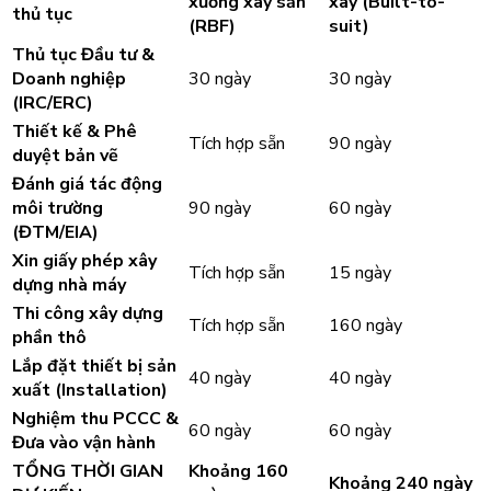
xưởng xây sẵn
xây (Built-to-
thủ tục
(RBF)
suit)
Thủ tục Đầu tư &
Doanh nghiệp
30 ngày
30 ngày
(IRC/ERC)
Thiết kế & Phê
Tích hợp sẵn
90 ngày
duyệt bản vẽ
Đánh giá tác động
môi trường
90 ngày
60 ngày
(ĐTM/EIA)
Xin giấy phép xây
Tích hợp sẵn
15 ngày
dựng nhà máy
Thi công xây dựng
Tích hợp sẵn
160 ngày
phần thô
Lắp đặt thiết bị sản
40 ngày
40 ngày
xuất (Installation)
Nghiệm thu PCCC &
60 ngày
60 ngày
Đưa vào vận hành
TỔNG THỜI GIAN
Khoảng 160
Khoảng 240 ngày