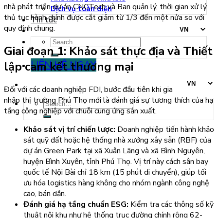
nhà phát triển dự án CNCTech và Ban quản lý, thời gian xử lý
Dịch vụ toàn diện
thủ tục hành chính được cắt giảm từ 1/3 đến một nửa so với
Tin tức
quy định chung.
Giai đoạn 1: Khảo sát thực địa và Thiết
LIÊN HỆ NGAY
lập cam kết thương mại
Đối với các doanh nghiệp FDI, bước đầu tiên khi gia
nhập thị trường Phú Thọ mới là đánh giá sự tương thích của hạ
tầng công nghiệp với chuỗi cung ứng sản xuất.
Khảo sát vị trí chiến lược:
Doanh nghiệp tiến hành khảo
sát quỹ đất hoặc hệ thống nhà xưởng xây sẵn (RBF) của
dự án Green Park tại xã Xuân Lãng và xã Bình Nguyên,
huyện Bình Xuyên, tỉnh Phú Thọ. Vị trí này cách sân bay
quốc tế Nội Bài chỉ 18 km (15 phút di chuyển), giúp tối
ưu hóa logistics hàng không cho nhóm ngành công nghệ
cao, bán dẫn.
Đánh giá hạ tầng chuẩn ESG:
Kiểm tra các thông số kỹ
thuật nội khu như hệ thống trục đường chính rộng 62-