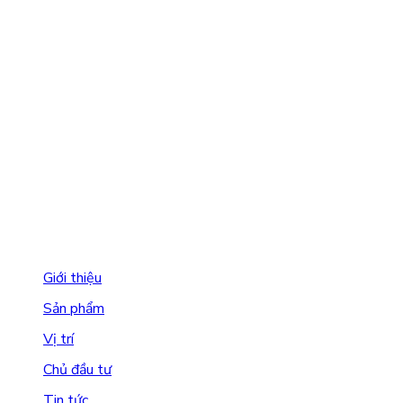
KCN Green Park Nam Bình Xuyên:
Xã Bình Xuyên, Tỉnh Phú
Thọ
Hotline:
(+84) 866 505 509
Email:
hello@cisgroup.vn
Giới thiệu
Sản phẩm
Vị trí
Chủ đầu tư
Tin tức