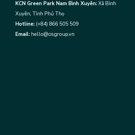
KCN Green Park Nam Bình Xuyên:
Xã Bình
Xuyên, Tỉnh Phú Thọ
Hotline:
(+84) 866 505 509
Email:
hello@cisgroup.vn
Giới thiệu
Sản phẩm
Vị trí
Chủ đầu tư
Tin tức
Liên hệ