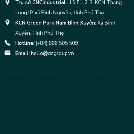
Trụ sở CNCIndustrial :
Lô F1-2-3, KCN Thăng
Long IP, xã Bình Nguyên, tỉnh Phú Thọ
KCN Green Park Nam Bình Xuyên:
Xã Bình
Xuyên, Tỉnh Phú Thọ
Hotline:
(+84) 866 505 509
Email:
hello@cisgroup.vn
Giới thiệu
Sản phẩm
Vị trí
Chủ đầu tư
Tin tức
Liên hệ