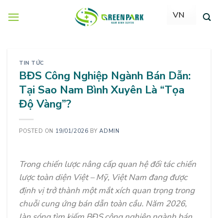
Skip
to
content
TIN TỨC
BĐS Công Nghiệp Ngành Bán Dẫn:
Tại Sao Nam Bình Xuyên Là “Tọa
Độ Vàng”?
POSTED ON
19/01/2026
BY
ADMIN
Trong chiến lược nâng cấp quan hệ đối tác chiến
lược toàn diện Việt – Mỹ, Việt Nam đang được
định vị trở thành một mắt xích quan trọng trong
chuỗi cung ứng bán dẫn toàn cầu. Năm 2026,
làn sóng tìm kiếm BĐS công nghiệp ngành bán