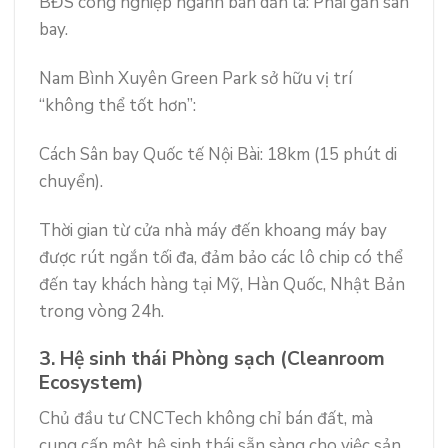
BĐS công nghiệp ngành bán dẫn là: Phải gần sân
bay.
Nam Bình Xuyên Green Park sở hữu vị trí
“không thể tốt hơn”:
Cách Sân bay Quốc tế Nội Bài: 18km (15 phút di
chuyển).
Thời gian từ cửa nhà máy đến khoang máy bay
được rút ngắn tối đa, đảm bảo các lô chip có thể
đến tay khách hàng tại Mỹ, Hàn Quốc, Nhật Bản
trong vòng 24h.
3. Hệ sinh thái Phòng sạch (Cleanroom
Ecosystem)
Chủ đầu tư CNCTech không chỉ bán đất, mà
cung cấp một hệ sinh thái sẵn sàng cho việc sản