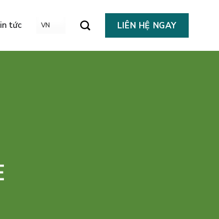
in tức
LIÊN HỆ NGAY
E