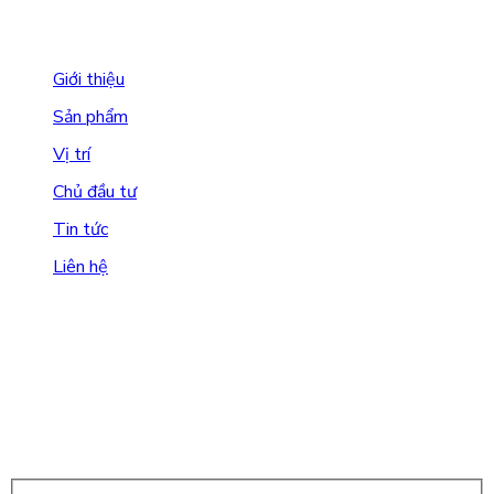
Email:
hello@cisgroup.vn
Giới thiệu
Sản phẩm
Vị trí
Chủ đầu tư
Tin tức
Liên hệ