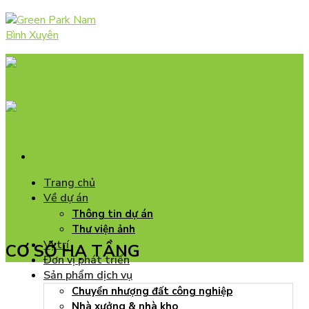
Skip
to
content
Trang chủ
Về dự án
Thông tin dự án
Thư viện ảnh
Vị trí
CƠ SỞ HẠ TẦNG
Đơn vị phát triển
Sản phẩm dịch vụ
Chuyển nhượng đất công nghiệp
Nhà xưởng & nhà kho