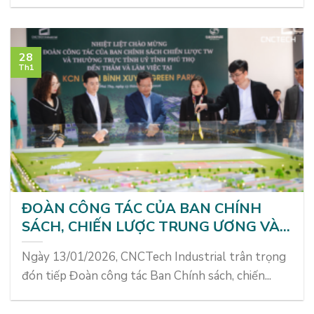
28
Th1
ĐOÀN CÔNG TÁC CỦA BAN CHÍNH
SÁCH, CHIẾN LƯỢC TRUNG ƯƠNG VÀ
THƯỜNG TRỰC TỈNH UỶ TỈNH PHÚ
Ngày 13/01/2026, CNCTech Industrial trân trọng
THỌ THAM QUAN & LÀM VIỆC TẠI
đón tiếp Đoàn công tác Ban Chính sách, chiến...
KCN NAM BÌNH XUYÊN GREEN PARK